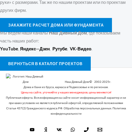
руки» с размерами. Так же по нашим проектам или по проектам
других фирм.
ЗАКАЖИТЕ РАСЧЕТ ДОМА ИЛИ ФУНДАМЕНТА
Мы ведем наши каналы
Наш Дивный Дом
, где показываем
часть наших работ:
YouTube
,
Яндекс
—
Дзен
,
Рутубе
,
VK-Видео
.
ВЕРНУТЬСЯ В КАТАЛОГ ПРОЕКТОВ
Наш Дивный Дом © 2002-2025г.
Дома и бани из бруса, каркаса в Подмосковье и по регионам.
Цены на сайте, уточняйте у наших менеджеров, цены меняются!
Публичная оферта. Вся информация на сайте носит информационный характер и ни
при каких условиях не является публичной офертой, определяемой положениями
Статьи 437(2) Гражданского кодекса РФ. Обработка персональных данных. Политика
конфиденциальности