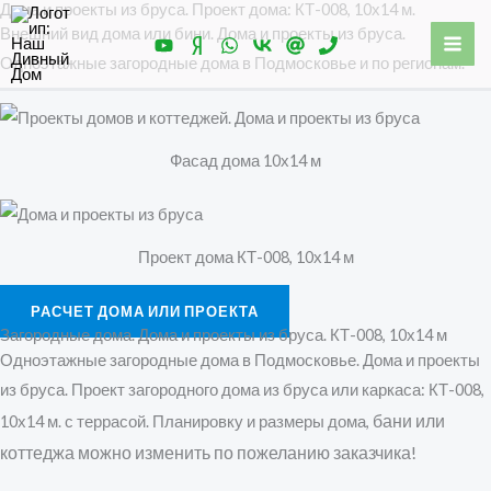
Дома и проекты из бруса. Проект дома: КТ-008, 10х14 м.
Перейти
MA
Внешний вид дома или бини. Дома и проекты из бруса.
к
ME
Одноэтажные загородные дома в Подмосковье и по регионам.
содержимому
Фасад дома 10х14 м
Проект дома КТ-008, 10х14 м
РАСЧЕТ ДОМА ИЛИ ПРОЕКТА
Загородные дома. Дома и проекты из бруса. КТ-008, 10х14 м
Одноэтажные загородные дома в Подмосковье. Дома и проекты
из бруса. Проект загородного дома из бруса или каркаса: КТ-008,
бани
или
10х14 м. с террасой. Планировку и размеры дома,
коттеджа можно изменить по пожеланию заказчика!